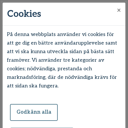
×
Cookies
På denna webbplats använder vi cookies för
att ge dig en bättre användarupplevelse samt
Hem
Mitt boende
Lägenheten
att vi ska kunna utveckla sidan på bästa sätt
Ordning, trivsel och trygghet
framöver. Vi använder tre kategorier av
cookies; nödvändiga, prestanda och
Ordning, trivsel och
marknadsföring, där de nödvändiga krävs för
trygghet
att sidan ska fungera.
Sedan juli 2024 kan ett hyresavtal sägas upp
Godkänn alla
om hyresgästen begår brott som försämrar