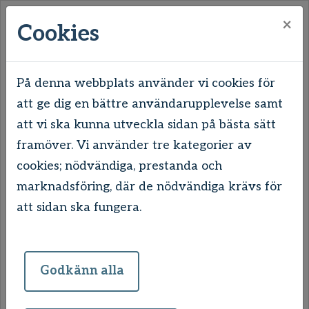
×
Cookies
På denna webbplats använder vi cookies för
att ge dig en bättre användarupplevelse samt
Hem
Våra områden
Uddevalla
att vi ska kunna utveckla sidan på bästa sätt
Skogslyckan & Unneröd
framöver. Vi använder tre kategorier av
Östanvindsvägen 12-16
cookies; nödvändiga, prestanda och
Östanvindsvägen 12-16
marknadsföring, där de nödvändiga krävs för
att sidan ska fungera.
De här tre höghusen på Unneröd har nyligen
fått en rejäl ansiktslyftning vid vår
Godkänn alla
stamrenovering – både invändigt och
utvändigt. Lägenheterna har nu nya fina kök