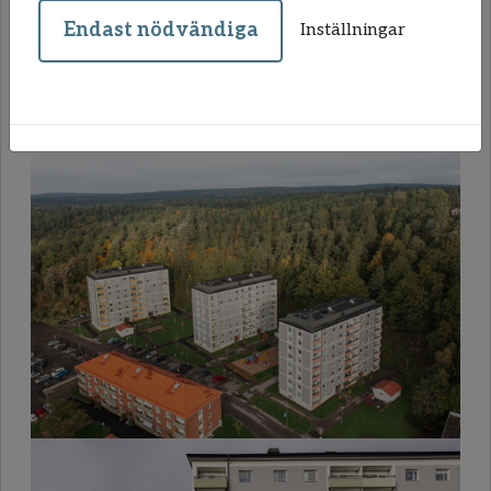
och helkaklade badrum. Fönstren är bytta och
Endast nödvändiga
Inställningar
nytt ventilationssystem har installerats, vilket
ger en bra inomhuskomfort. Hiss finns. Stor ny
lekplats från 2021.