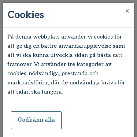
×
Cookies
På denna webbplats använder vi cookies för
att ge dig en bättre användarupplevelse samt
Hem
Våra områden
Uddevalla
att vi ska kunna utveckla sidan på bästa sätt
Tureborg
framöver. Vi använder tre kategorier av
Tureborgsvägen 16 och Hagarnevägen 45
cookies; nödvändiga, prestanda och
Tureborgsvägen 16 och
marknadsföring, där de nödvändiga krävs för
att sidan ska fungera.
Hagarnevägen 45
Godkänn alla
Dessa båda höghus är populära bland
barnfamiljer. I anslutning till husen finns en