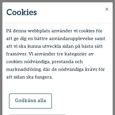
×
Cookies
På denna webbplats använder vi cookies för
att ge dig en bättre användarupplevelse samt
Hem
Våra områden
Uddevalla
att vi ska kunna utveckla sidan på bästa sätt
Hovhult
Romansvägen
framöver. Vi använder tre kategorier av
cookies; nödvändiga, prestanda och
Romansvägen
marknadsföring, där de nödvändiga krävs för
att sidan ska fungera.
Det här området är skapat med
barnfamiljernas bästa för ögonen. Här finns
gott om lekplatser, en multiarena och bilfria
Godkänn alla
gårdar. En majoritet av lägenheterna är treor
med bra planlösning. De flesta lägenheter har