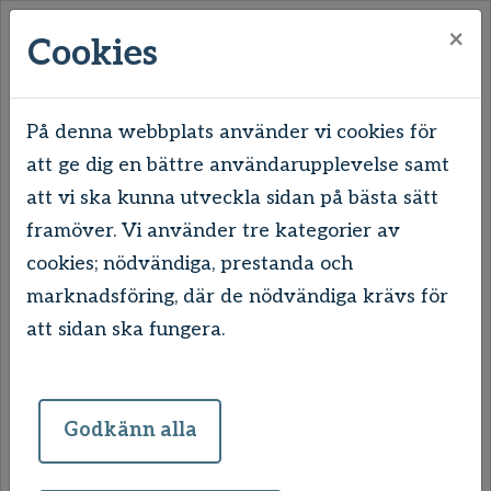
×
Cookies
På denna webbplats använder vi cookies för
att ge dig en bättre användarupplevelse samt
Hem
Våra områden
Uddevalla
att vi ska kunna utveckla sidan på bästa sätt
Tureborg
Timmerbergsvägen 1-3
framöver. Vi använder tre kategorier av
cookies; nödvändiga, prestanda och
Timmerbergsvägen 1-3
marknadsföring, där de nödvändiga krävs för
att sidan ska fungera.
Timmerbergsvägen 1-3 är för dig som
behöver en storleksmässigt lite mindre
lägenhet. Här har du ett fint läge där Bäveån
Godkänn alla
flyter förbi. Lägenheterna stamrenoverades
så sent som 2016/2017 och är således mycket