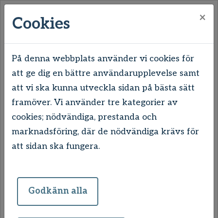
×
Cookies
På denna webbplats använder vi cookies för
att ge dig en bättre användarupplevelse samt
Hem
Våra områden
Uddevalla
att vi ska kunna utveckla sidan på bästa sätt
Dalaberg
framöver. Vi använder tre kategorier av
cookies; nödvändiga, prestanda och
Dalaberg
marknadsföring, där de nödvändiga krävs för
att sidan ska fungera.
Något av det bästa med området Dalaberg,
i norra delen av staden, är de vidsträckta
grönområdena som inbjuder till både
Godkänn alla
motion och rekreation. Området har mellan
2021-2023 genomgått en stor renovering