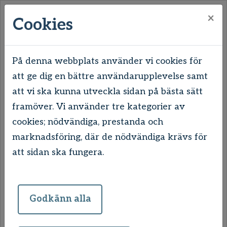
×
Cookies
På denna webbplats använder vi cookies för
att ge dig en bättre användarupplevelse samt
Hem
Våra områden
Uddevalla
att vi ska kunna utveckla sidan på bästa sätt
Skogslyckan & Unneröd
framöver. Vi använder tre kategorier av
cookies; nödvändiga, prestanda och
Skogslyckan & Unneröd
marknadsföring, där de nödvändiga krävs för
att sidan ska fungera.
Skogslyckan och Unneröd ligger extra bra
till för dig som gillar att ta promenader och
njuta av grönområden. Stadsdelen har sitt
Godkänn alla
eget centrum vid Skogslycketorget, där du
bland annat hittar livsmedelsbutik,