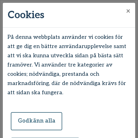
×
Cookies
På denna webbplats använder vi cookies för
att ge dig en bättre användarupplevelse samt
Hem
Hantering av personuppgifter
att vi ska kunna utveckla sidan på bästa sätt
framöver. Vi använder tre kategorier av
Hantering av
cookies; nödvändiga, prestanda och
personuppgifter
marknadsföring, där de nödvändiga krävs för
att sidan ska fungera.
Det är viktigt för Uddevallahem att
du som är hyresgäst eller
Godkänn alla
bostadssökande hos oss känner dig