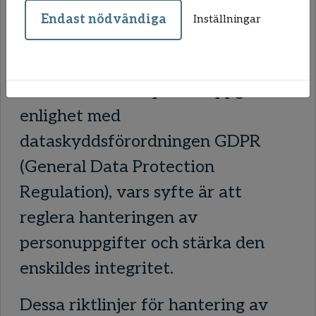
trygg i hur vi hanterar dina
Endast nödvändiga
Inställningar
personuppgifter. Vi har stor
respekt för din integritet.
Vi hanterar dina personuppgifter i
enlighet med
dataskyddsförordningen GDPR
(General Data Protection
Regulation), vars syfte är att
reglera hanteringen av
personuppgifter och stärka den
enskildes integritet.
Dessa riktlinjer för hantering av