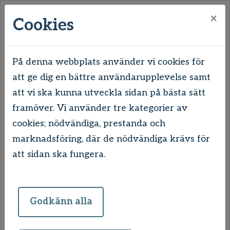
×
Cookies
På denna webbplats använder vi cookies för
att ge dig en bättre användarupplevelse samt
Hem
Mitt boende
Flytt och uppsägning
att vi ska kunna utveckla sidan på bästa sätt
Direktbyte
framöver. Vi använder tre kategorier av
cookies; nödvändiga, prestanda och
Direktbyte
marknadsföring, där de nödvändiga krävs för
att sidan ska fungera.
När två hushåll byter bostad med
varandra kallas det direktbyte. Det
Godkänn alla
innebär att du byter bostad direkt