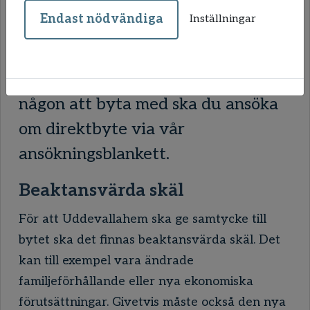
med någon annan, utan att behöva
Endast nödvändiga
Inställningar
tänka på hur lång kötid du har. Du
kan byta till en annan hyresvärd
och till en annan ort. När du hittat
någon att byta med ska du ansöka
om direktbyte via vår
ansökningsblankett.
Beaktansvärda skäl
För att Uddevallahem ska ge samtycke till
bytet ska det finnas beaktansvärda skäl. Det
kan till exempel vara ändrade
familjeförhållande eller nya ekonomiska
förutsättningar. Givetvis måste också den nya