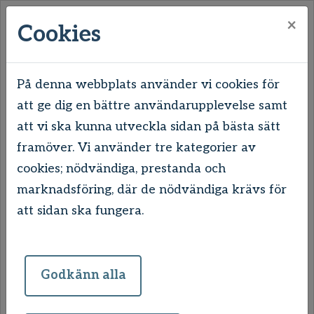
×
Cookies
På denna webbplats använder vi cookies för
att ge dig en bättre användarupplevelse samt
Hem
Våra områden
Uddevalla
att vi ska kunna utveckla sidan på bästa sätt
Skogslyckan & Unneröd
Aftonbrisvägen 2-11
framöver. Vi använder tre kategorier av
cookies; nödvändiga, prestanda och
Aftonbrisvägen 2-11
marknadsföring, där de nödvändiga krävs för
att sidan ska fungera.
Aftonbrisvägen är ett lugnt kvarter som
lockar både äldre och barnfamiljer.
Lägenheternas standard är mycket bra, då de
Godkänn alla
renoverades med nytt kök och badrum, nya
fönster och modern ventilation under