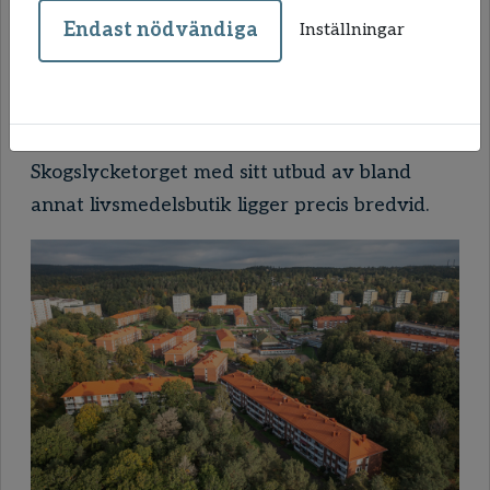
2016/2017.
Endast nödvändiga
Inställningar
Vid Aftonbrisvägen 2–4 gjordes 2018 en
större restaurering av utemiljön med ny
lekplats, planteringar och fin belysning.
Skogslycketorget med sitt utbud av bland
annat livsmedelsbutik ligger precis bredvid.