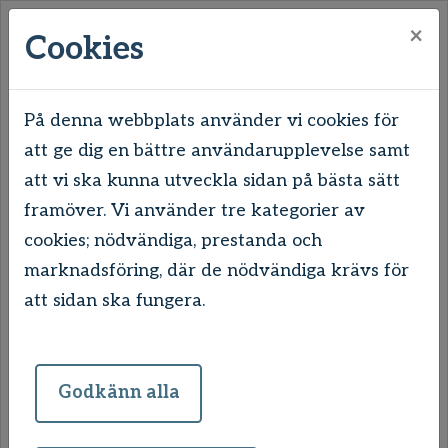
×
Cookies
På denna webbplats använder vi cookies för
att ge dig en bättre användarupplevelse samt
Hem
Våra områden
Uddevalla
Söder
att vi ska kunna utveckla sidan på bästa sätt
framöver. Vi använder tre kategorier av
Söder
cookies; nödvändiga, prestanda och
marknadsföring, där de nödvändiga krävs för
En stor fördel med att bo på Söder är
att sidan ska fungera.
förstås att havet ligger bara en kort
promenad bort. Platser som mysiga
Gustafsberg, Skeppsviken,
Godkänn alla
strandpromenaden och bad är verkligen
lättillgängligt för dig som bor i denna del av