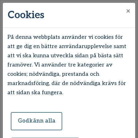
×
Cookies
På denna webbplats använder vi cookies för
att ge dig en bättre användarupplevelse samt
Hem
Om oss
Våra laddplatser
att vi ska kunna utveckla sidan på bästa sätt
framöver. Vi använder tre kategorier av
Våra laddplatser
cookies; nödvändiga, prestanda och
marknadsföring, där de nödvändiga krävs för
På Uddevallahem arbetar vi
att sidan ska fungera.
ständigt med att minska både vår
egen och våra kunders
Godkänn alla
miljöpåverkan samt att underlätta
för våra hyresgäster att leva