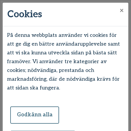
×
Cookies
På denna webbplats använder vi cookies för
att ge dig en bättre användarupplevelse samt
Hem
Ledigt just nu
Lokaler
att vi ska kunna utveckla sidan på bästa sätt
framöver. Vi använder tre kategorier av
Lokaler
cookies; nödvändiga, prestanda och
marknadsföring, där de nödvändiga krävs för
att sidan ska fungera.
Uddevallahem äger och förvaltar drygt 600
lokaler/förråd vilket motsvarar ca 40.000
kvm i hela Uddevalla. Vi har lokaler i nästan
Godkänn alla
alla våra områden och när du får
Uddevallahem som hyresvärd ingår dessutom